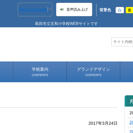
Select Language
▼
音声読み上げ
背景色
白
黄
島田市立五和小学校WEBサイトです
学校案内
グランドデザイン
CONTENTS
CONTENTS
学校長あいさつ
学校へのアクセス
2
2
2017年3月24日
2