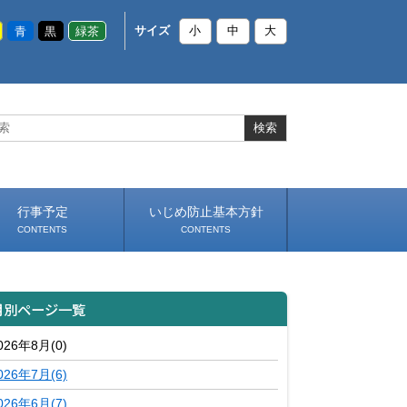
青
黒
緑茶
サイズ
小
中
大
行事予定
いじめ防止基本方針
CONTENTS
CONTENTS
月別ページ一覧
026年8月(0)
026年7月(6)
026年6月(7)