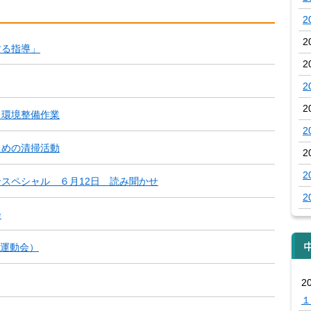
2
2
する指導」
2
2
2
・環境整備作業
2
ための清掃活動
2
2
せスペシャル ６月12日 読み聞かせ
2
会
運動会）
2
１