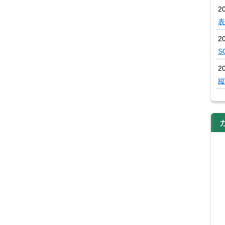
2
表
2
S
2
縦