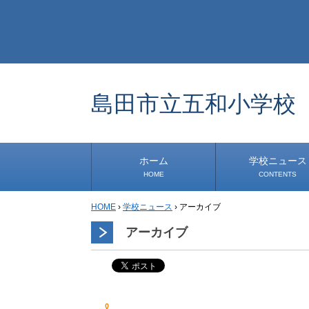
島田市立五和小学校
ホーム
学校ニュース
HOME
CONTENTS
HOME
›
学校ニュース
›
アーカイブ
学校から
安心・安全
1年生
2年生
3年生
4年生
5年生
6年生
事務・保健室から
児童会・部活から
研修
小中連携事業
その他
アーカイブ