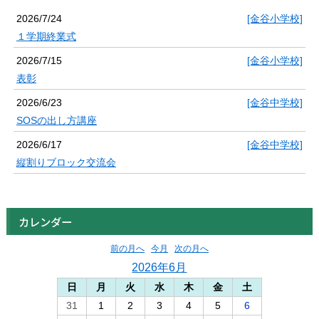
2026/7/24
[金谷小学校]
１学期終業式
2026/7/15
[金谷小学校]
表彰
2026/6/23
[金谷中学校]
SOSの出し方講座
2026/6/17
[金谷中学校]
縦割りブロック交流会
カレンダー
前の月へ
今月
次の月へ
2026年6月
日
月
火
水
木
金
土
31
1
2
3
4
5
6