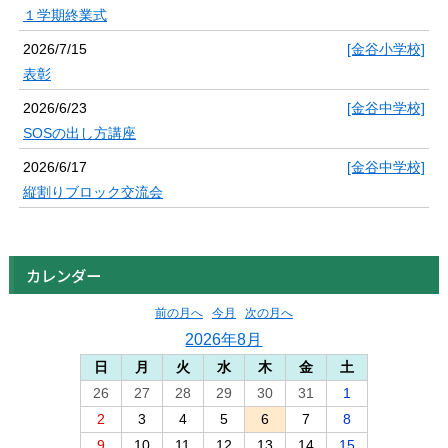
１学期終業式
2026/7/15
[金谷小学校]
表彰
2026/6/23
[金谷中学校]
SOSの出し方講座
2026/6/17
[金谷中学校]
縦割りブロック交流会
カレンダー
前の月へ
今月
次の月へ
2026年8月
日
月
火
水
木
金
土
26
27
28
29
30
31
1
2
3
4
5
6
7
8
9
10
11
12
13
14
15