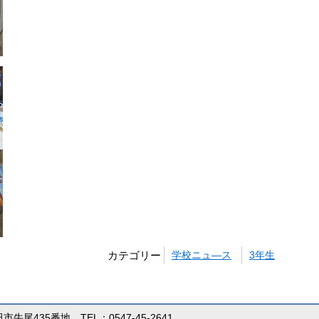
カテゴリー
学校ニュ―ス
3年生
田市牛尾435番地 TEL：0547-45-2641