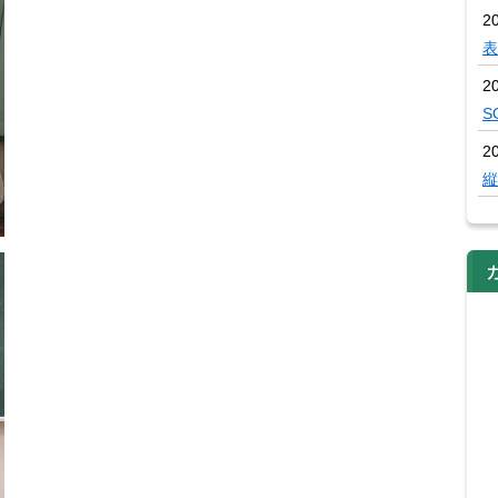
2
表
2
S
2
縦