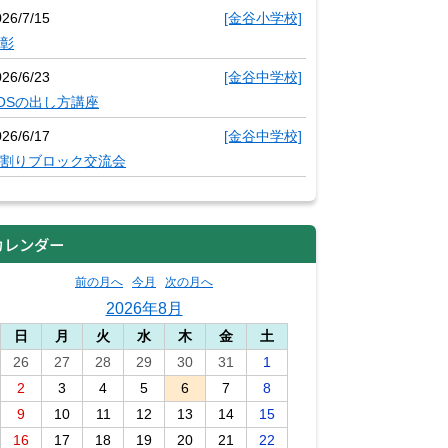
026/7/15
[金谷小学校]
彰
026/6/23
[金谷中学校]
OSの出し方講座
026/6/17
[金谷中学校]
割りブロック交流会
カレンダー
前の月へ
今月
次の月へ
2026年8月
日
月
火
水
木
金
土
26
27
28
29
30
31
1
2
3
4
5
6
7
8
9
10
11
12
13
14
15
16
17
18
19
20
21
22