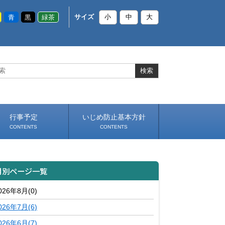
青
黒
緑茶
サイズ
小
中
大
行事予定
いじめ防止基本方針
CONTENTS
CONTENTS
月別ページ一覧
026年8月(0)
026年7月(6)
026年6月(7)