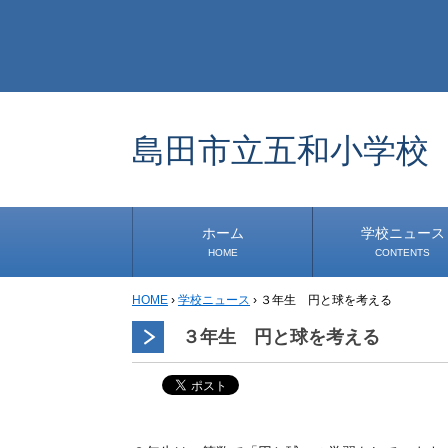
島田市立五和小学校
ホーム
学校ニュース
HOME
CONTENTS
HOME
›
学校ニュース
›
３年生 円と球を考える
学校から
安心・安全
1年生
2年生
3年生
4年生
5年生
6年生
事務・保健室から
児童会・部活から
研修
小中連携事業
その他
３年生 円と球を考える