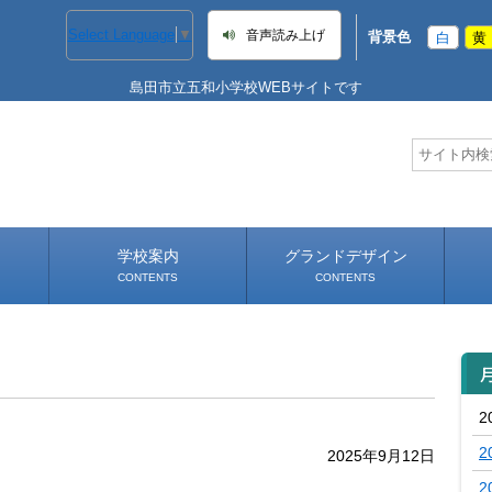
Select Language
▼
音声読み上げ
背景色
白
黄
島田市立五和小学校WEBサイトです
学校案内
グランドデザイン
CONTENTS
CONTENTS
学校長あいさつ
学校へのアクセス
2
2
2025年9月12日
2