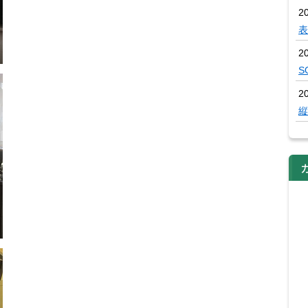
2
表
2
S
2
縦