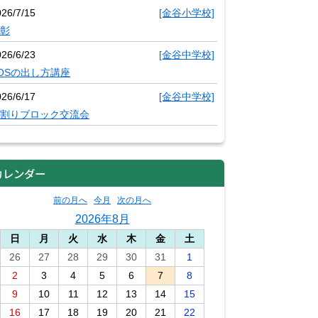
026/7/15
[金谷小学校]
彰
026/6/23
[金谷中学校]
OSの出し方講座
026/6/17
[金谷中学校]
割りブロック交流会
カレンダー
前の月へ
今月
次の月へ
2026年8月
日
月
火
水
木
金
土
26
27
28
29
30
31
1
2
3
4
5
6
7
8
9
10
11
12
13
14
15
16
17
18
19
20
21
22