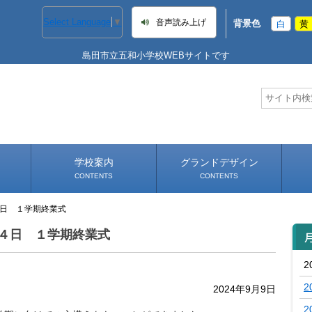
Select Language
▼
音声読み上げ
背景色
白
黄
島田市立五和小学校WEBサイトです
学校案内
グランドデザイン
CONTENTS
CONTENTS
４日 １学期終業式
学校長あいさつ
学校へのアクセス
４日 １学期終業式
2
2
2024年9月9日
2