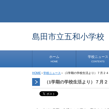
島田市立五和小学校
ホーム
学校ニュース
HOME
CONTENTS
HOME
›
学校ニュース
›
（1学期の学校生活より）７月２
学校から
安心・安全
1年生
2年生
3年生
4年生
5年生
6年生
事務・保健室から
児童会・部活から
研修
小中連携事業
その他
（1学期の学校生活より）７月２