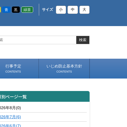
青
黒
緑茶
サイズ
小
中
大
行事予定
いじめ防止基本方針
CONTENTS
CONTENTS
月別ページ一覧
026年8月(0)
026年7月(6)
026年6月(7)