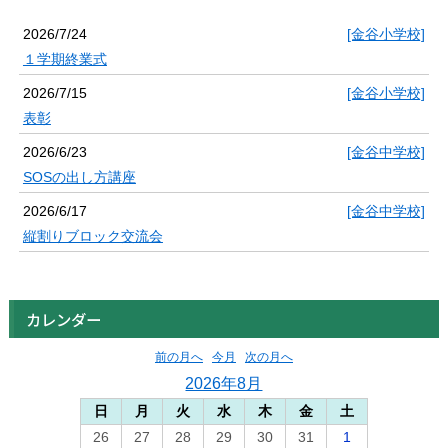
2026/7/24
[金谷小学校]
１学期終業式
2026/7/15
[金谷小学校]
表彰
2026/6/23
[金谷中学校]
SOSの出し方講座
2026/6/17
[金谷中学校]
縦割りブロック交流会
カレンダー
前の月へ
今月
次の月へ
2026年8月
日
月
火
水
木
金
土
26
27
28
29
30
31
1