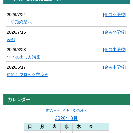
2026/7/24
[金谷小学校]
１学期終業式
2026/7/15
[金谷小学校]
表彰
2026/6/23
[金谷中学校]
SOSの出し方講座
2026/6/17
[金谷中学校]
縦割りブロック交流会
カレンダー
前の月へ
今月
次の月へ
2026年8月
日
月
火
水
木
金
土