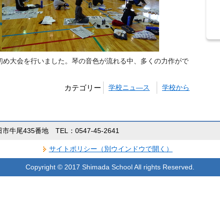
初め大会を行いました。琴の音色が流れる中、多くの力作がで
カテゴリー
学校ニュ―ス
学校から
田市牛尾435番地 TEL：0547-45-2641
サイトポリシー（別ウインドウで開く）
Copyright © 2017 Shimada School All rights Reserved.