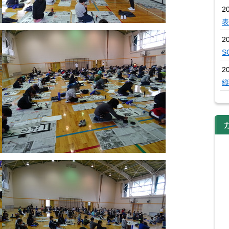
2
表
2
S
2
縦