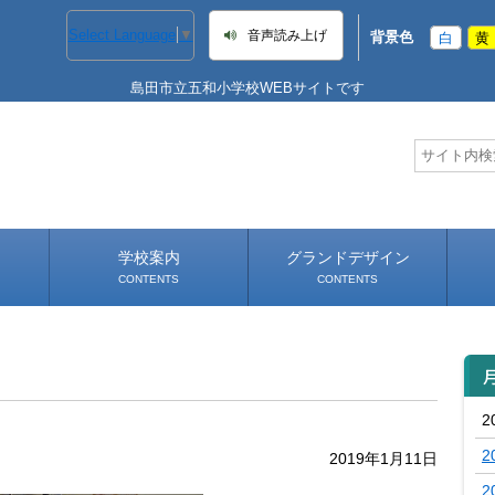
Select Language
▼
音声読み上げ
背景色
白
黄
島田市立五和小学校WEBサイトです
学校案内
グランドデザイン
CONTENTS
CONTENTS
学校長あいさつ
学校へのアクセス
2
2
2019年1月11日
2