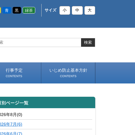
青
黒
緑茶
サイズ
小
中
大
行事予定
いじめ防止基本方針
CONTENTS
CONTENTS
月別ページ一覧
026年8月(0)
026年7月(6)
026年6月(7)