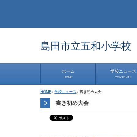
島田市立五和小学校
ホーム
学校ニュース
HOME
CONTENTS
HOME
›
学校ニュース
›
書き初め大会
学校から
安心・安全
1年生
2年生
3年生
4年生
5年生
6年生
事務・保健室から
児童会・部活から
研修
小中連携事業
その他
書き初め大会