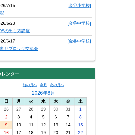
026/7/15
[金谷小学校]
彰
026/6/23
[金谷中学校]
OSの出し方講座
026/6/17
[金谷中学校]
割りブロック交流会
カレンダー
前の月へ
今月
次の月へ
2026年8月
日
月
火
水
木
金
土
26
27
28
29
30
31
1
2
3
4
5
6
7
8
9
10
11
12
13
14
15
16
17
18
19
20
21
22