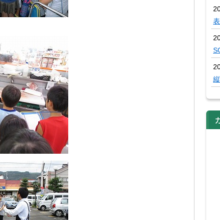
2
表
2
S
2
縦