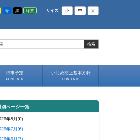
青
黒
緑茶
サイズ
小
中
大
行事予定
いじめ防止基本方針
CONTENTS
CONTENTS
月別ページ一覧
026年8月(0)
026年7月(6)
026年6月(7)