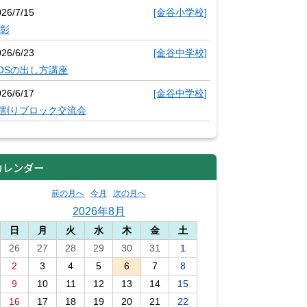
026/7/15
[金谷小学校]
彰
026/6/23
[金谷中学校]
OSの出し方講座
026/6/17
[金谷中学校]
割りブロック交流会
カレンダー
前の月へ
今月
次の月へ
2026年8月
日
月
火
水
木
金
土
26
27
28
29
30
31
1
2
3
4
5
6
7
8
9
10
11
12
13
14
15
16
17
18
19
20
21
22