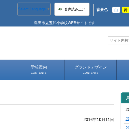
Select Language
▼
音声読み上げ
背景色
白
黄
島田市立五和小学校WEBサイトです
学校案内
グランドデザイン
CONTENTS
CONTENTS
学校長あいさつ
学校へのアクセス
2
2
2016年10月11日
2