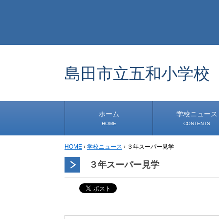
島田市立五和小学校
ホーム
学校ニュース
HOME
CONTENTS
HOME
›
学校ニュース
›
３年スーパー見学
学校から
安心・安全
1年生
2年生
3年生
4年生
5年生
6年生
事務・保健室から
児童会・部活から
研修
小中連携事業
その他
３年スーパー見学