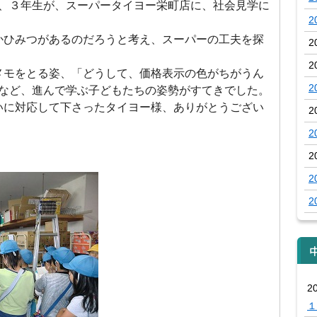
、３年生が、スーパータイヨー栄町店に、社会見学に
2
かひみつがあるのだろうと考え、スーパーの工夫を探
2
2
メモをとる姿、「どうして、価格表示の色がちがうん
2
など、進んで学ぶ子どもたちの姿勢がすてきでした。
いに対応して下さったタイヨー様、ありがとうござい
2
2
2
2
2
2
１