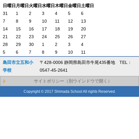
日
曜日
月
曜日
火
曜日
水
曜日
木
曜日
金
曜日
土
曜日
31
1
2
3
4
5
6
7
8
9
10
11
12
13
14
15
16
17
18
19
20
21
22
23
24
25
26
27
28
29
30
1
2
3
4
5
6
7
8
9
10
11
島田市立五和小
〒428-0006 静岡県島田市牛尾435番地 TEL：
学校
0547-45-2641
サイトポリシー（別ウインドウで開く）
Copyright © 2017 Shimada School All rights Reserved.