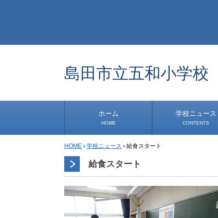
島田市立五和小学校
ホーム
学校ニュース
HOME
CONTENTS
HOME
›
学校ニュース
›
給食スタート
学校から
安心・安全
1年生
2年生
3年生
4年生
5年生
6年生
事務・保健室から
児童会・部活から
研修
小中連携事業
その他
給食スタート