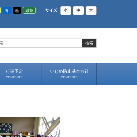
青
黒
緑茶
サイズ
小
中
大
行事予定
いじめ防止基本方針
CONTENTS
CONTENTS