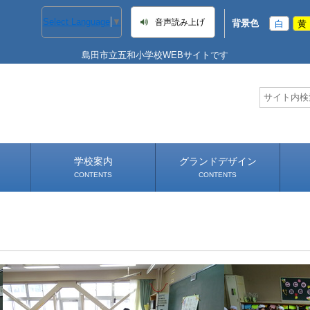
Select Language
▼
音声読み上げ
背景色
白
黄
島田市立五和小学校WEBサイトです
学校案内
グランドデザイン
CONTENTS
CONTENTS
学校長あいさつ
学校へのアクセス