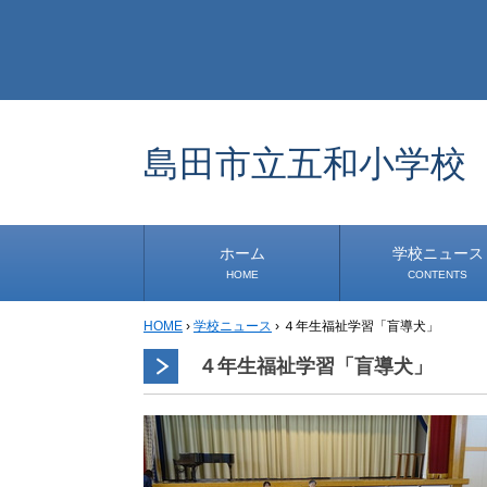
島田市立五和小学校
ホーム
学校ニュース
HOME
CONTENTS
HOME
›
学校ニュース
›
４年生福祉学習「盲導犬」
学校から
安心・安全
1年生
2年生
3年生
4年生
5年生
6年生
事務・保健室から
児童会・部活から
研修
小中連携事業
その他
４年生福祉学習「盲導犬」