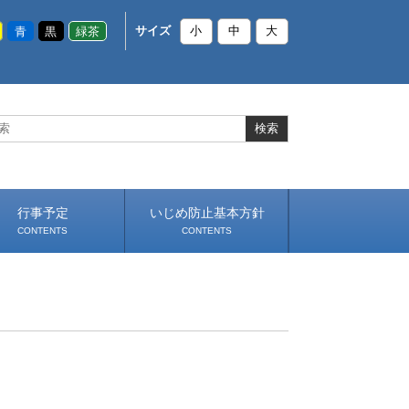
青
黒
緑茶
サイズ
小
中
大
行事予定
いじめ防止基本方針
CONTENTS
CONTENTS