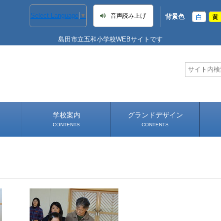
Select Language
▼
音声読み上げ
背景色
白
黄
島田市立五和小学校WEBサイトです
学校案内
グランドデザイン
CONTENTS
CONTENTS
学校長あいさつ
学校へのアクセス