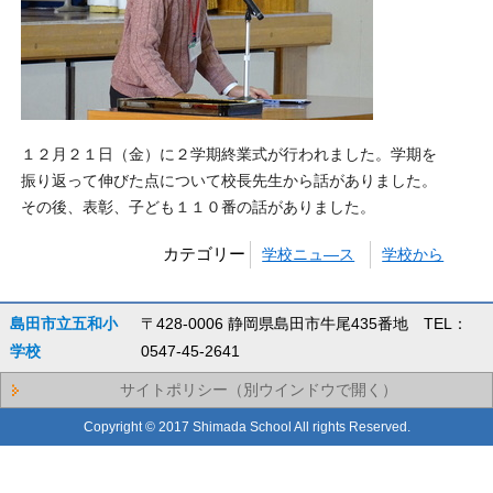
１２月２１日（金）に２学期終業式が行われました。学期を
振り返って伸びた点について校長先生から話がありました。
その後、表彰、子ども１１０番の話がありました。
カテゴリー
学校ニュ―ス
学校から
島田市立五和小
〒428-0006 静岡県島田市牛尾435番地 TEL：
学校
0547-45-2641
サイトポリシー（別ウインドウで開く）
Copyright © 2017 Shimada School All rights Reserved.