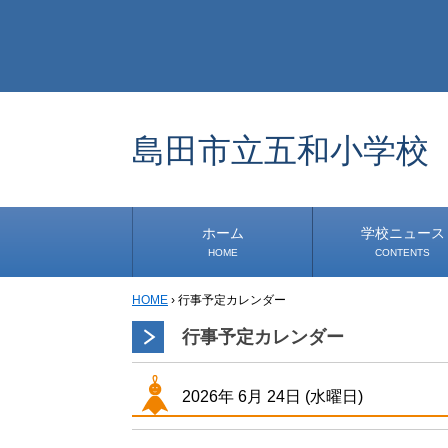
島田市立五和小学校
ホーム
学校ニュース
HOME
CONTENTS
HOME
›
行事予定カレンダー
学校から
安心・安全
1年生
2年生
3年生
4年生
5年生
6年生
事務・保健室から
児童会・部活から
研修
小中連携事業
その他
行事予定カレンダー
2026年
6月
24日
(水
曜日
)