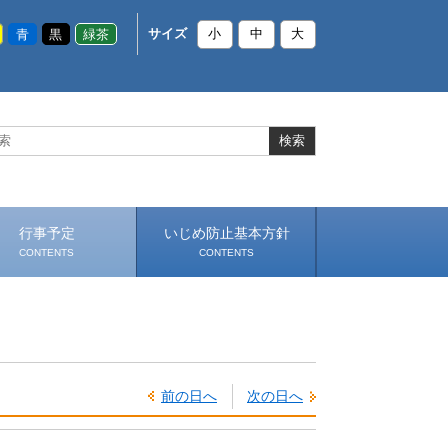
青
黒
緑茶
サイズ
小
中
大
行事予定
いじめ防止基本方針
CONTENTS
CONTENTS
前の日へ
次の日へ