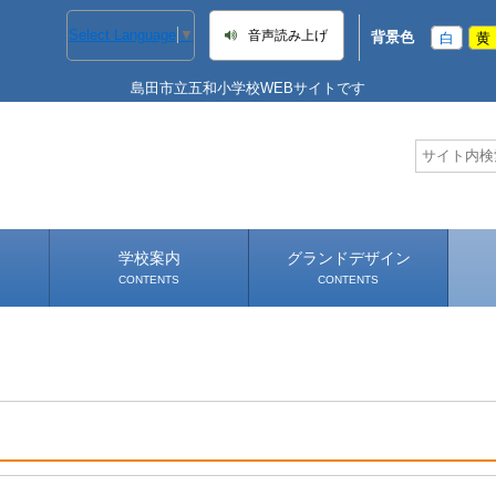
Select Language
▼
音声読み上げ
背景色
白
黄
島田市立五和小学校WEBサイトです
学校案内
グランドデザイン
CONTENTS
CONTENTS
学校長あいさつ
学校へのアクセス